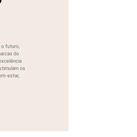
o futuro,
marcas do
 excelência
estimulam os
em-estar,