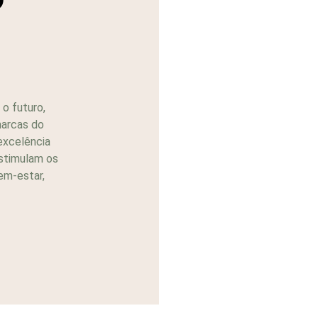
o futuro,
marcas do
 excelência
estimulam os
em-estar,