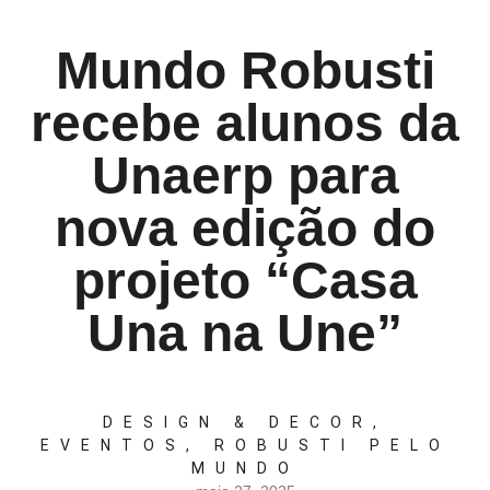
Mundo Robusti
recebe alunos da
Unaerp para
nova edição do
projeto “Casa
Una na Une”
DESIGN & DECOR
,
EVENTOS
,
ROBUSTI PELO
MUNDO