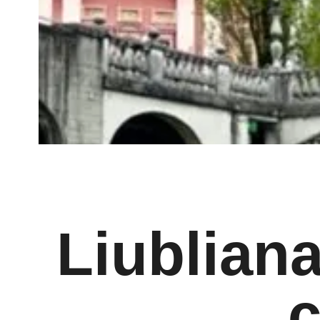
Liubliana
c