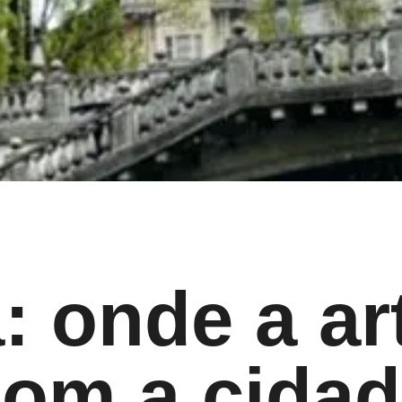
: onde a ar
om a cida