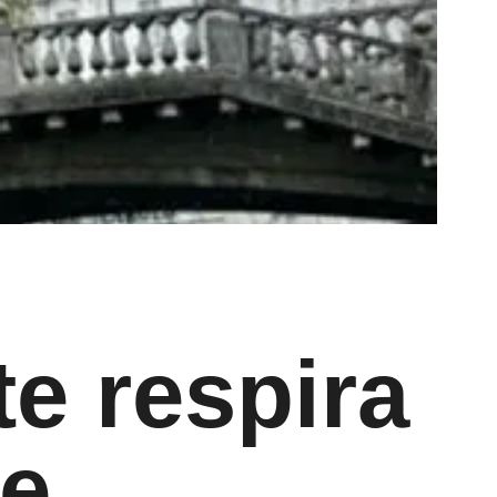
te respira
de