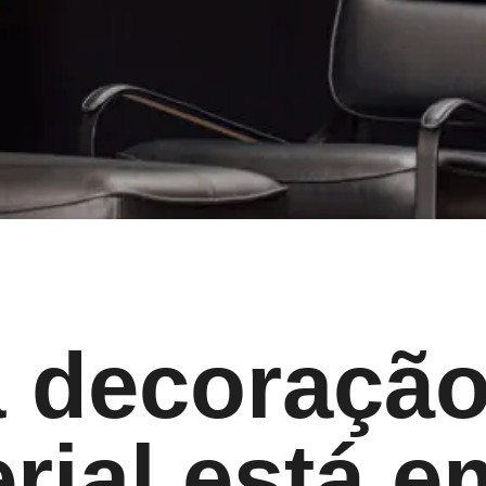
 decoração
rial está e