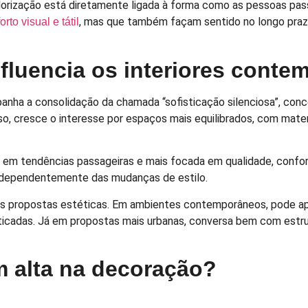
lorização está diretamente ligada à forma como as pessoas pas
, mas que também façam sentido no longo prazo.
orto visual e tátil
nfluencia os interiores cont
a a consolidação da chamada “sofisticação silenciosa”, conce
o, cresce o interesse por espaços mais equilibrados, com mater
a em tendências passageiras e mais focada em qualidade, conf
independentemente das mudanças de estilo.
tes propostas estéticas. Em ambientes contemporâneos, pode ap
ticadas. Já em propostas mais urbanas, conversa bem com estrutu
m alta na decoração?