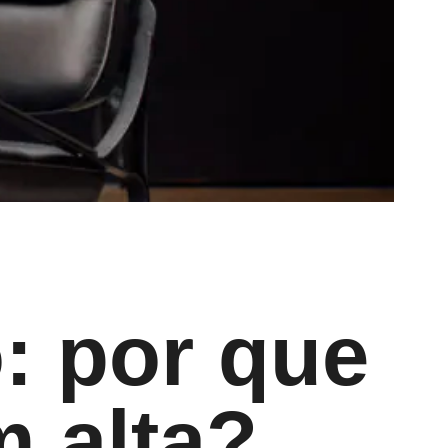
: por que
m alta?