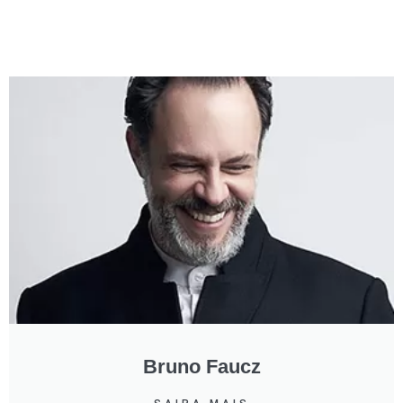
o primeiro semestre expondo na ICFF em NY e em
Setembro do mesmo ano novamente expôs na Galerie
Joseph durante a Semana de Design de Paris. Bruno define
o design como a “Materialização da informação”, pois
acredita que um bom projeto é concebido com base no
maior número de informações coletadas nos mais diversos
campos de conhecimento.
Bruno Faucz is from Santa Catarina (state of Brazil). He was
born in 1986, he grew up with a pencil and paper always in
his hand. Bruno graduated in Furniture Design in 2007 and
he has a master’s program in Master International Design.
He lived Design in the factory for 7 years, time when he
applied design effectively in a vision applied to the
production. He traveled around Brazil searching the aspects
connected to the “moment of buying”. He visits national and
international events in order to follow the trends of market.
Bruno Faucz
In 2013 Bruno started his on Design Studio. Studio Bruno