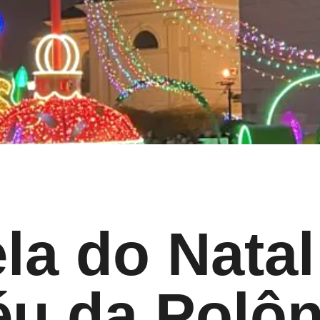
ela do Nata
éu da Polôn