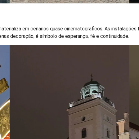
materializa em cenários quase cinematográficos. As instalações
apenas decoração; é símbolo de esperança, fé e continuidade.