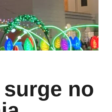
l surge no
ia