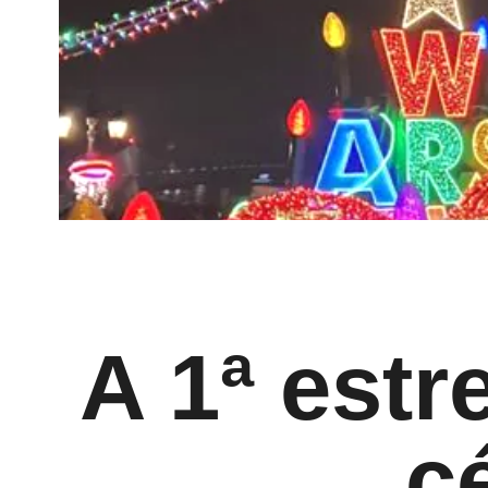
A 1ª estr
c